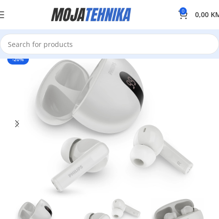
0
0,00
K
-20%