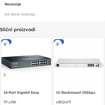
Recenzije
Još nema recenzija.
Slični proizvodi
-15%
-20%
16-Port Gigabit Easy
1U Rackmount 10Gbps
Smart Switch, 16
UniFi Multi-Application
TP-LINK
UBIQUITI