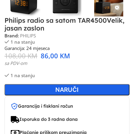
Philips radio sa satom TAR4500Velik,
jasan zaslon
Brand:
PHILIPS
1 na stanju
Garancija: 24 mjeseca
108,00
KM
86,00
KM
sa PDV-om
1 na stanju
NARUČI
Garancija i fisklani račun
Isporuka do 3 radna dana
Plaćanje prilikom preuzimanja