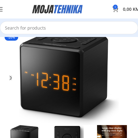
0
0,00
K
-20%