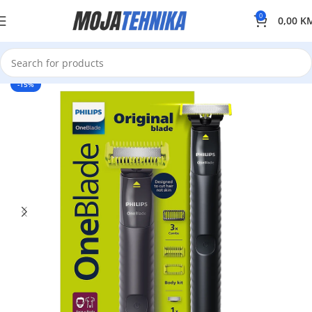
0
0,00
K
-15%