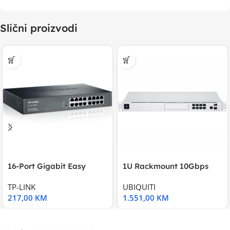
Slični proizvodi
16-Port Gigabit Easy
1U Rackmount 10Gbps
Smart Switch, 16
UniFi Multi-Application
TP-LINK
UBIQUITI
217,00
KM
1.551,00
KM