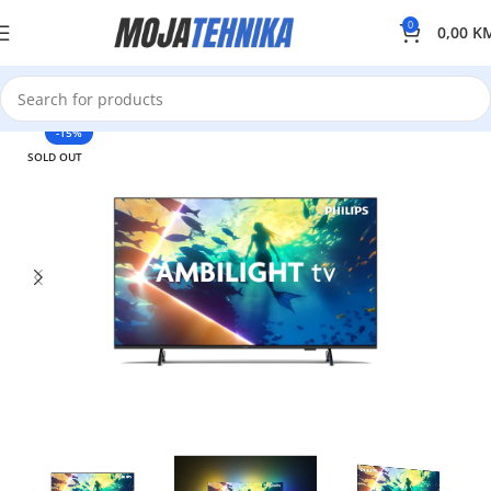
0
0,00
K
-15%
SOLD OUT