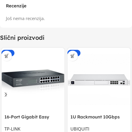
Recenzije
Još nema recenzija.
Slični proizvodi
-15%
-15%
16-Port Gigabit Easy
1U Rackmount 10Gbps
Smart Switch, 16
UniFi Multi-Application
TP-LINK
UBIQUITI