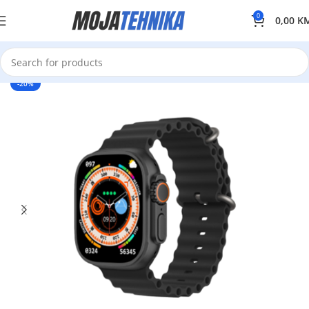
0
0,00
K
-20%