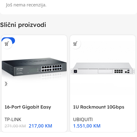
Još nema recenzija.
Slični proizvodi
-20%
16-Port Gigabit Easy
1U Rackmount 10Gbps
Smart Switch, 16
UniFi Multi-Application
TP-LINK
UBIQUITI
217,00
KM
1.551,00
KM
271,00
KM