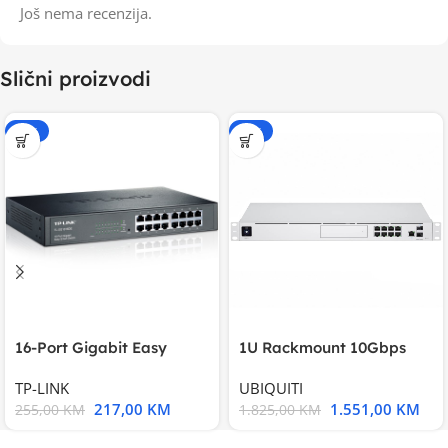
Još nema recenzija.
Slični proizvodi
-15%
-15%
16-Port Gigabit Easy
1U Rackmount 10Gbps
Smart Switch, 16
UniFi Multi-Application
TP-LINK
UBIQUITI
217,00
KM
1.551,00
KM
255,00
KM
1.825,00
KM