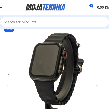
0
0,00
K
-15%