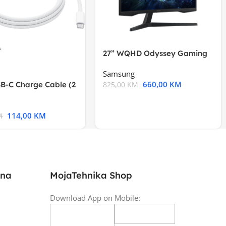
27” WQHD Odyssey Gaming
Samsung
660,00
KM
B-C Charge Cable (2
825,00
KM
l A2794
114,00
KM
M
ina
MojaTehnika Shop
Download App on Mobile: