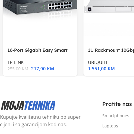
16-Port Gigabit Easy Smart
1U Rackmount 10Gbp
Switch, 16
Multi-Application
TP-LINK
UBIQUITI
217,00
KM
1.551,00
KM
255,00
KM
Pratite nas
Smartphones
Kupujte kvalitetnu tehniku po super
cijeni i sa garancijom kod nas.
Laptops