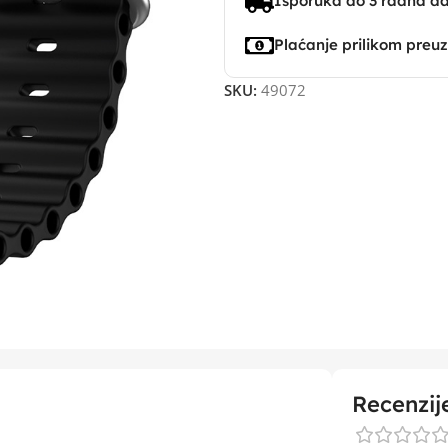
Isporuka do 3 radna d
Plaćanje prilikom preu
SKU:
49072
Recenzij