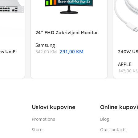
24” FHD Zakrivljeni Monitor
S3VA, 1920×1080
Samsung
291,00
KM
s UniFi
240W US
342,00
KM
m),Mode
APPLE
143,00
K
Uslovi kupovine
Online kupov
Promotions
Blog
Stores
Our contacts