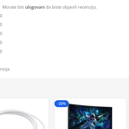
Morate biti
ulogovani
da biste objavili recenziju.
0
0
0
0
0
nzija.
-20%