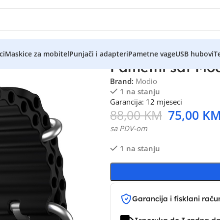
ci
Maskice za mobitel
Punjači i adapteri
Pametne vage
USB hubovi
Te
Pametni sat Mo
Brand:
Modio
1 na stanju
Garancija: 12 mjeseci
88,00
KM
75,00
K
sa PDV-om
1 na stanju
Garancija i fisklani raču