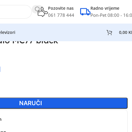
Pozovite nas
Radno vrijeme
061 778 444
Pon-Pet 08:00 - 16:
levizori
0,00
K
dio MC77 black
M
NARUČI
n