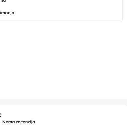
ana
zimanja
e
Nema recenzija