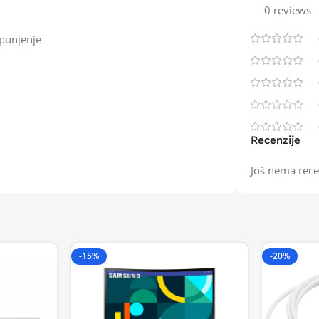
0 reviews
punjenje
Recenzije
Još nema rece
-15%
-20%