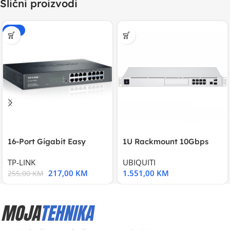
Slični proizvodi
-15%
16-Port Gigabit Easy
1U Rackmount 10Gbps
Smart Switch, 16
UniFi Multi-Application
TP-LINK
UBIQUITI
217,00
KM
1.551,00
KM
255,00
KM