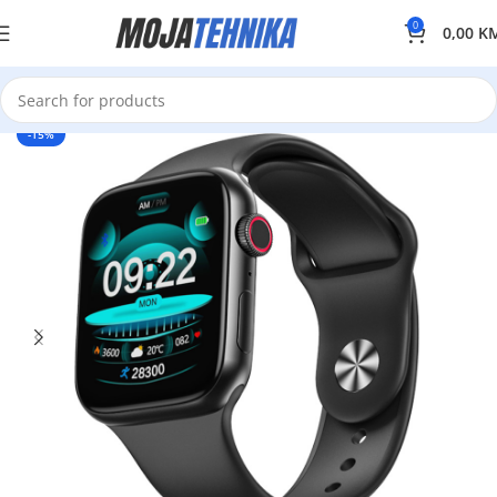
0
0,00
K
-15%