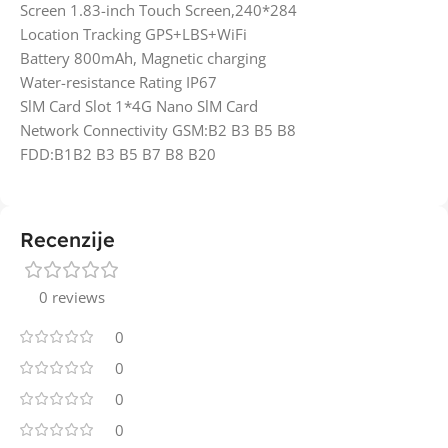
Screen 1.83-inch Touch Screen,240*284
Location Tracking GPS+LBS+WiFi
Battery 800mAh, Magnetic charging
Water-resistance Rating IP67
SlM Card Slot 1*4G Nano SlM Card
Network Connectivity GSM:B2 B3 B5 B8
FDD:B1B2 B3 B5 B7 B8 B20
Recenzije
0 reviews
0
0
0
0