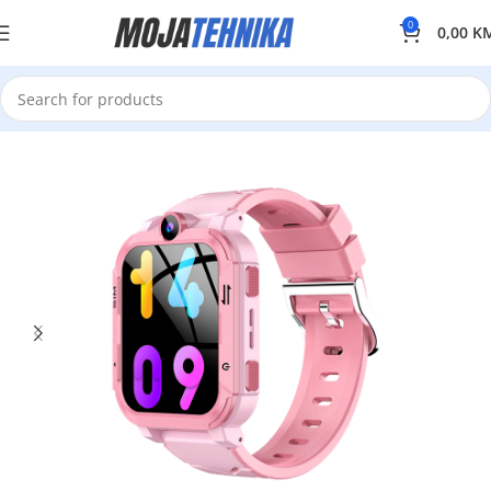
0
0,00
K