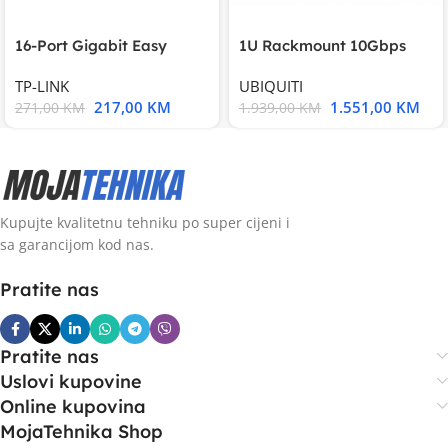
16-Port Gigabit Easy
1U Rackmount 10Gbps
Smart Switch, 16
UniFi Multi-Application
TP-LINK
UBIQUITI
217,00
KM
1.551,00
KM
271,00
KM
1.939,00
KM
Kupujte kvalitetnu tehniku po super cijeni i
sa garancijom kod nas.
Pratite nas
Pratite nas
Uslovi kupovine
Online kupovina
MojaTehnika Shop