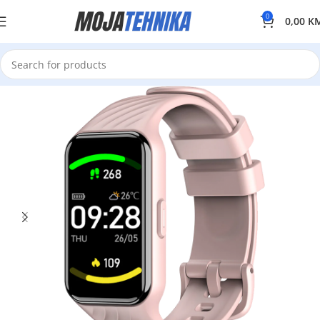
0
0,00
K