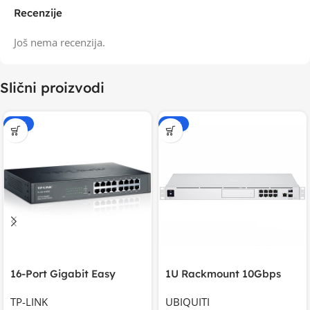
Recenzije
Još nema recenzija.
Slični proizvodi
-20%
-20%
16-Port Gigabit Easy
1U Rackmount 10Gbps
Smart Switch, 16
UniFi Multi-Application
TP-LINK
UBIQUITI