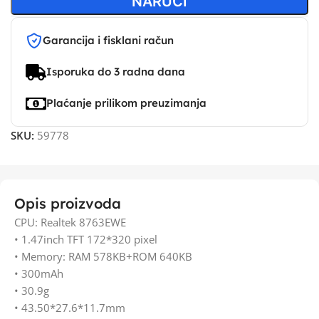
NARUČI
Garancija i fisklani račun
Isporuka do 3 radna dana
Plaćanje prilikom preuzimanja
SKU:
59778
Opis proizvoda
CPU: Realtek 8763EWE
• 1.47inch TFT 172*320 pixel
• Memory: RAM 578KB+ROM 640KB
• 300mAh
• 30.9g
• 43.50*27.6*11.7mm