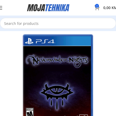
0
0,00
K