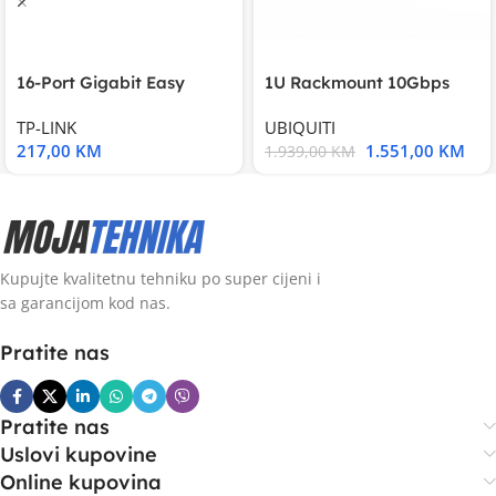
16-Port Gigabit Easy
1U Rackmount 10Gbps
Smart Switch, 16
UniFi Multi-Application
TP-LINK
UBIQUITI
217,00
KM
1.551,00
KM
1.939,00
KM
Kupujte kvalitetnu tehniku po super cijeni i
sa garancijom kod nas.
Pratite nas
Pratite nas
Uslovi kupovine
Online kupovina