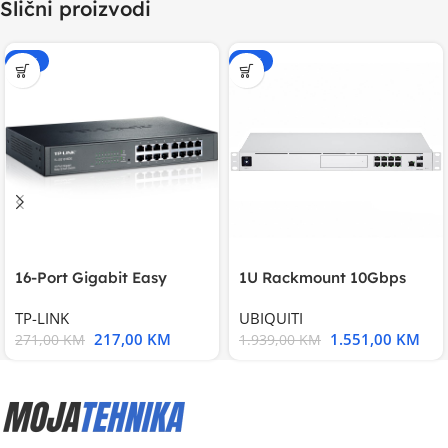
Slični proizvodi
-20%
-20%
16-Port Gigabit Easy
1U Rackmount 10Gbps
Smart Switch, 16
UniFi Multi-Application
TP-LINK
UBIQUITI
217,00
KM
1.551,00
KM
271,00
KM
1.939,00
KM