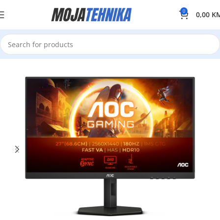
0
0,00
K