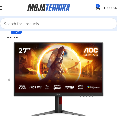
0
0,00
K
-15%
SOLD OUT