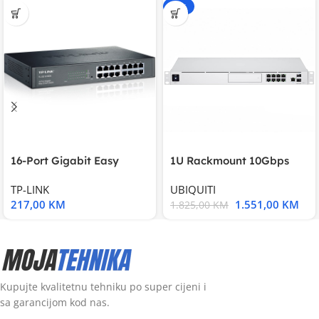
-15%
16-Port Gigabit Easy
1U Rackmount 10Gbps
Smart Switch, 16
UniFi Multi-Application
TP-LINK
UBIQUITI
217,00
KM
1.551,00
KM
1.825,00
KM
Kupujte kvalitetnu tehniku po super cijeni i
sa garancijom kod nas.