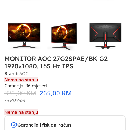
MONITOR AOC 27G2SPAE/BK G2
1920×1080. 165 Hz IPS
Brand:
AOC
Nema na stanju
Garancija: 36 mjeseci
331,00
KM
265,00
KM
sa PDV-om
Nema na stanju
Garancija i fisklani račun