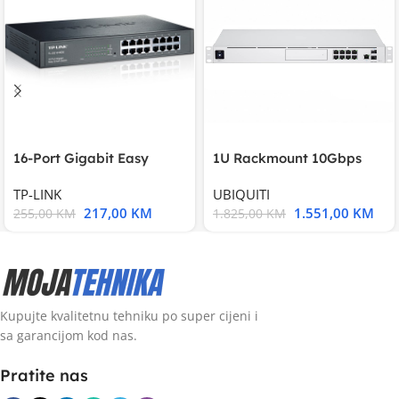
16-Port Gigabit Easy
1U Rackmount 10Gbps
Smart Switch, 16
UniFi Multi-Application
TP-LINK
UBIQUITI
217,00
KM
1.551,00
KM
255,00
KM
1.825,00
KM
Kupujte kvalitetnu tehniku po super cijeni i
sa garancijom kod nas.
Pratite nas