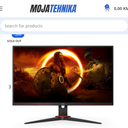
0
0,00
K
-20%
SOLD OUT