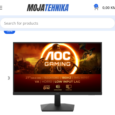
0
0,00
K
-20%