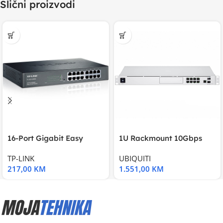
Slični proizvodi
16-Port Gigabit Easy
1U Rackmount 10Gbps
Smart Switch, 16
UniFi Multi-Application
TP-LINK
UBIQUITI
217,00
KM
1.551,00
KM