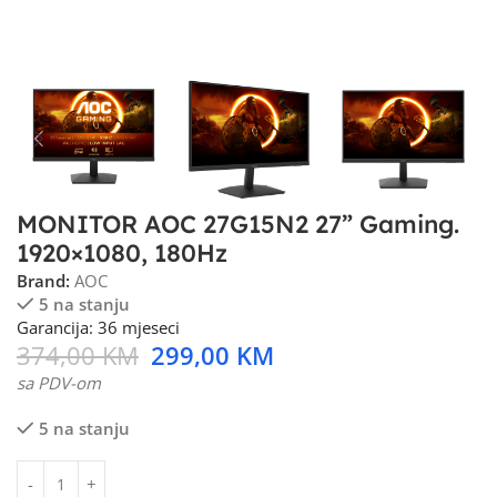
MONITOR AOC 27G15N2 27” Gaming.
1920×1080, 180Hz
Brand:
AOC
5 na stanju
Garancija: 36 mjeseci
374,00
KM
299,00
KM
sa PDV-om
5 na stanju