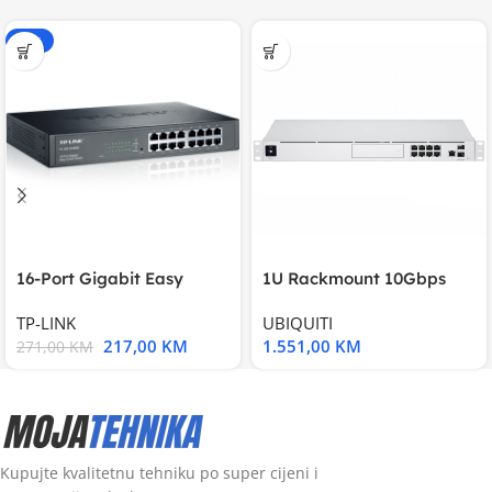
-20%
16-Port Gigabit Easy
1U Rackmount 10Gbps
Smart Switch, 16
UniFi Multi-Application
TP-LINK
UBIQUITI
217,00
KM
1.551,00
KM
271,00
KM
Kupujte kvalitetnu tehniku po super cijeni i