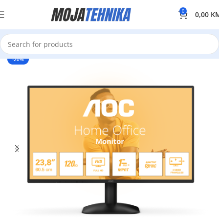
0
0,00
K
-20%