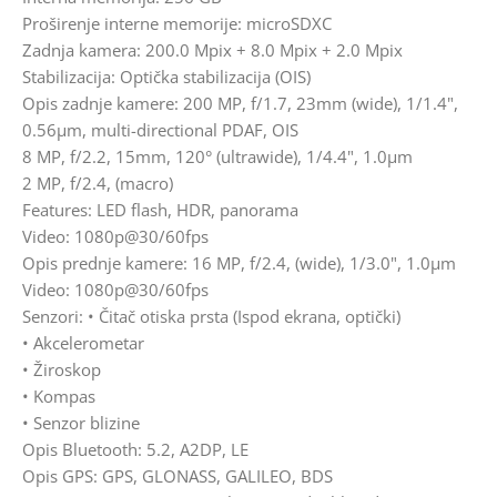
Proširenje interne memorije: microSDXC
Zadnja kamera: 200.0 Mpix + 8.0 Mpix + 2.0 Mpix
Stabilizacija: Optička stabilizacija (OIS)
Opis zadnje kamere: 200 MP, f/1.7, 23mm (wide), 1/1.4",
0.56µm, multi-directional PDAF, OIS
8 MP, f/2.2, 15mm, 120° (ultrawide), 1/4.4", 1.0µm
2 MP, f/2.4, (macro)
Features: LED flash, HDR, panorama
Video: 1080p@30/60fps
Opis prednje kamere: 16 MP, f/2.4, (wide), 1/3.0", 1.0µm
Video: 1080p@30/60fps
Senzori: • Čitač otiska prsta (Ispod ekrana, optički)
• Akcelerometar
• Žiroskop
• Kompas
• Senzor blizine
Opis Bluetooth: 5.2, A2DP, LE
Opis GPS: GPS, GLONASS, GALILEO, BDS