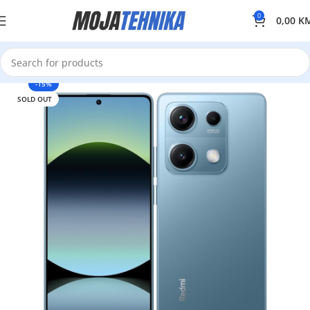
0
0,00
K
-15%
SOLD OUT