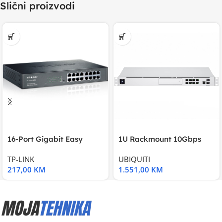
Slični proizvodi
16-Port Gigabit Easy
1U Rackmount 10Gbps
Smart Switch, 16
UniFi Multi-Application
TP-LINK
UBIQUITI
217,00
KM
1.551,00
KM