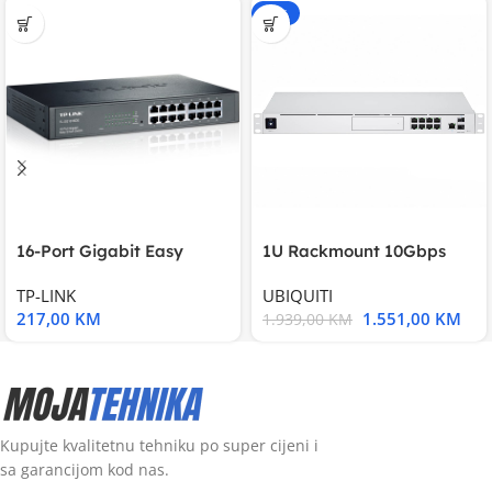
-20%
16-Port Gigabit Easy
1U Rackmount 10Gbps
Smart Switch, 16
UniFi Multi-Application
TP-LINK
UBIQUITI
217,00
KM
1.551,00
KM
1.939,00
KM
Kupujte kvalitetnu tehniku po super cijeni i
sa garancijom kod nas.