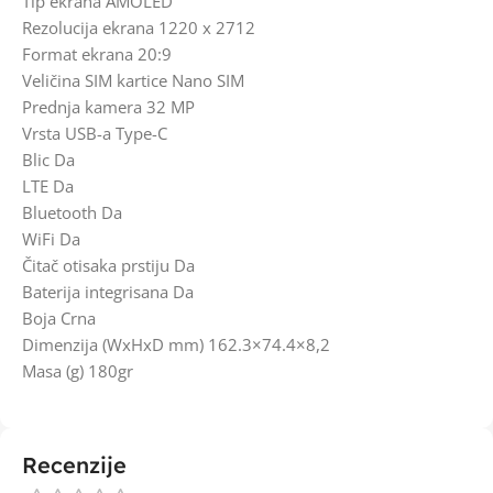
Tip ekrana AMOLED
Rezolucija ekrana 1220 x 2712
Format ekrana 20:9
Veličina SIM kartice Nano SIM
Prednja kamera 32 MP
Vrsta USB-a Type-C
Blic Da
LTE Da
Bluetooth Da
WiFi Da
Čitač otisaka prstiju Da
Baterija integrisana Da
Boja Crna
Dimenzija (WxHxD mm) 162.3×74.4×8,2
Masa (g) 180gr
Recenzije