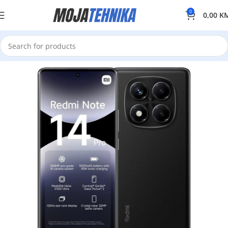
0
0,00
K