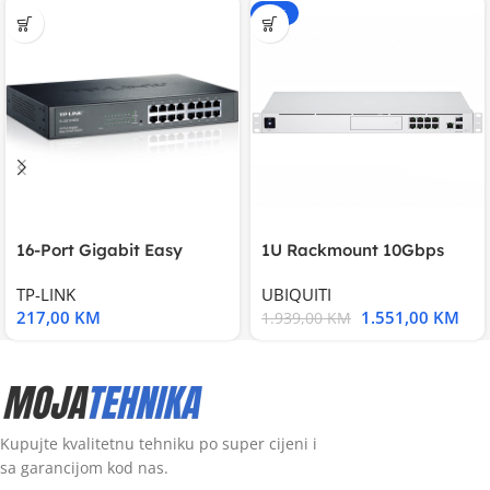
-20%
16-Port Gigabit Easy
1U Rackmount 10Gbps
Smart Switch, 16
UniFi Multi-Application
TP-LINK
UBIQUITI
217,00
KM
1.551,00
KM
1.939,00
KM
Kupujte kvalitetnu tehniku po super cijeni i
sa garancijom kod nas.