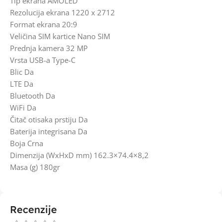
Tip ekrana AMOLED
Rezolucija ekrana 1220 x 2712
Format ekrana 20:9
Veličina SIM kartice Nano SIM
Prednja kamera 32 MP
Vrsta USB-a Type-C
Blic Da
LTE Da
Bluetooth Da
WiFi Da
Čitač otisaka prstiju Da
Baterija integrisana Da
Boja Crna
Dimenzija (WxHxD mm) 162.3×74.4×8,2
Masa (g) 180gr
Recenzije