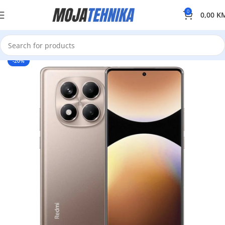
0
0,00
K
-20%