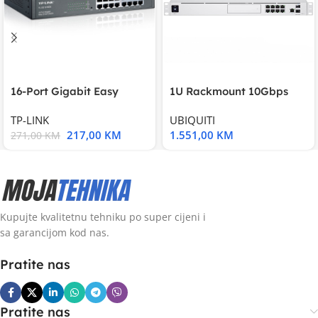
16-Port Gigabit Easy
1U Rackmount 10Gbps
Smart Switch, 16
UniFi Multi-Application
TP-LINK
UBIQUITI
217,00
KM
1.551,00
KM
271,00
KM
Kupujte kvalitetnu tehniku po super cijeni i
sa garancijom kod nas.
Pratite nas
Pratite nas