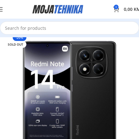
0
0,00
K
-20%
SOLD OUT