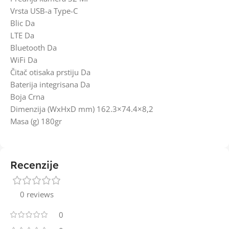
Vrsta USB-a Type-C
Blic Da
LTE Da
Bluetooth Da
WiFi Da
Čitač otisaka prstiju Da
Baterija integrisana Da
Boja Crna
Dimenzija (WxHxD mm) 162.3×74.4×8,2
Masa (g) 180gr
Recenzije
0 reviews
0