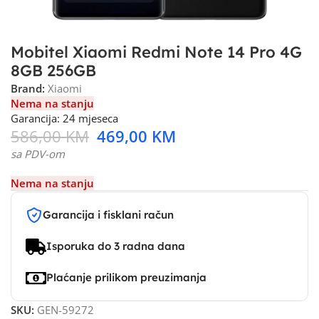
Mobitel Xiaomi Redmi Note 14 Pro 4G
8GB 256GB
Brand:
Xiaomi
Nema na stanju
Garancija: 24 mjeseca
586,00
KM
469,00
KM
sa PDV-om
Nema na stanju
Garancija i fisklani račun
Isporuka do 3 radna dana
Plaćanje prilikom preuzimanja
SKU:
GEN-59272