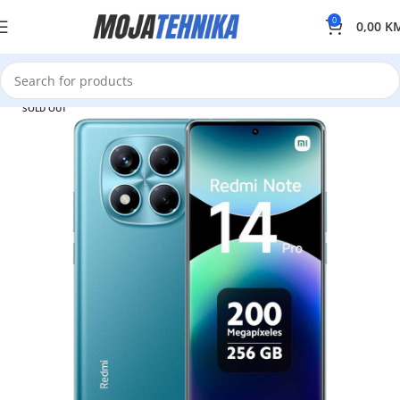
0
0,00
K
SOLD OUT