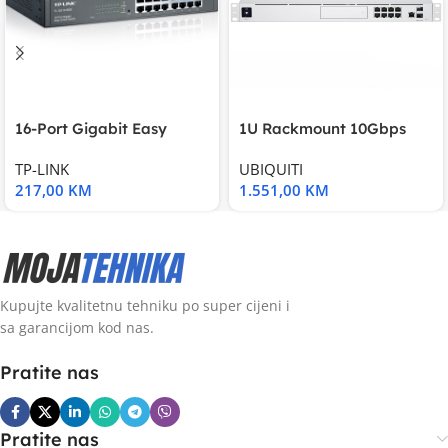
16-Port Gigabit Easy
1U Rackmount 10Gbps
Smart Switch, 16
UniFi Multi-Application
TP-LINK
UBIQUITI
217,00
KM
1.551,00
KM
Kupujte kvalitetnu tehniku po super cijeni i
sa garancijom kod nas.
Pratite nas
Pratite nas