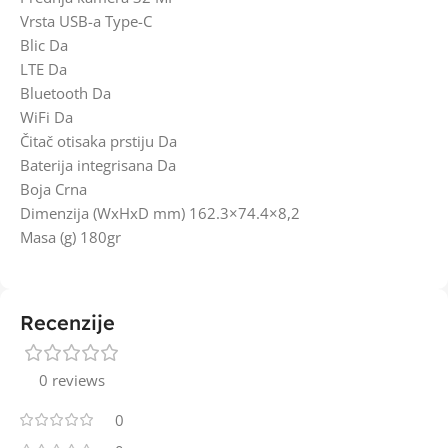
Vrsta USB-a Type-C
Blic Da
LTE Da
Bluetooth Da
WiFi Da
Čitač otisaka prstiju Da
Baterija integrisana Da
Boja Crna
Dimenzija (WxHxD mm) 162.3×74.4×8,2
Masa (g) 180gr
Recenzije
0 reviews
0