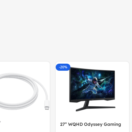
-20%
27” WQHD Odyssey Gaming