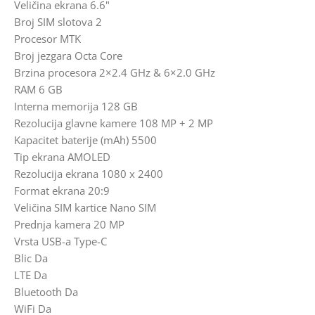
Veličina ekrana 6.6"
Broj SIM slotova 2
Procesor MTK
Broj jezgara Octa Core
Brzina procesora 2×2.4 GHz & 6×2.0 GHz
RAM 6 GB
Interna memorija 128 GB
Rezolucija glavne kamere 108 MP + 2 MP
Kapacitet baterije (mAh) 5500
Tip ekrana AMOLED
Rezolucija ekrana 1080 x 2400
Format ekrana 20:9
Veličina SIM kartice Nano SIM
Prednja kamera 20 MP
Vrsta USB-a Type-C
Blic Da
LTE Da
Bluetooth Da
WiFi Da