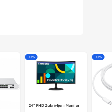
-15%
-15%
24” FHD Zakrivljeni Monitor
S3VA, 1920×1080