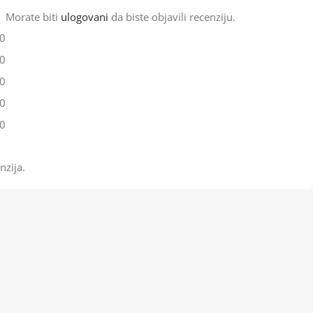
Morate biti
ulogovani
da biste objavili recenziju.
0
0
0
0
0
nzija.