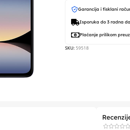
Garancija i fisklani raču
Isporuka do 3 radna d
Plaćanje prilikom preu
SKU:
59518
Recenzij