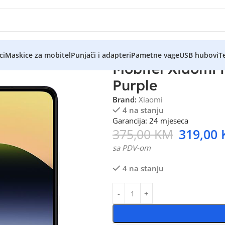
ci
Maskice za mobitel
Punjači i adapteri
Pametne vage
USB hubovi
Te
Mobitel Xiaomi
Purple
Brand:
Xiaomi
4 na stanju
Garancija: 24 mjeseca
375,00
KM
319,00
sa PDV-om
4 na stanju