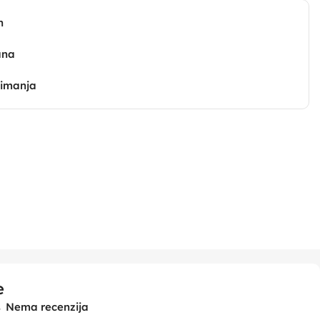
n
ana
zimanja
e
Nema recenzija