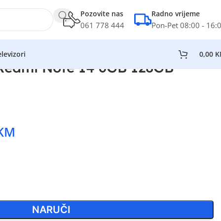
Pozovite nas
Radno vrijeme
061 778 444
Pon-Pet 08:00 - 16:
levizori
0,00
K
 Redmi Note 14 6GB 128GB
KM
NARUČI