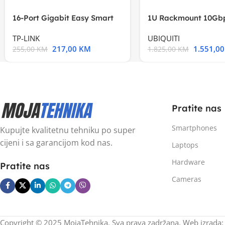
16-Port Gigabit Easy Smart
1U Rackmount 10Gbp
Switch, 16
Multi-Application
TP-LINK
UBIQUITI
217,00
KM
1.551,0
255,00
KM
1.825,00
KM
Pratite nas
Smartphones
Kupujte kvalitetnu tehniku po super
cijeni i sa garancijom kod nas.
Laptops
Hardware
Pratite nas
Cameras
Copyright © 2025 MojaTehnika. Sva prava zadržana. Web izrada