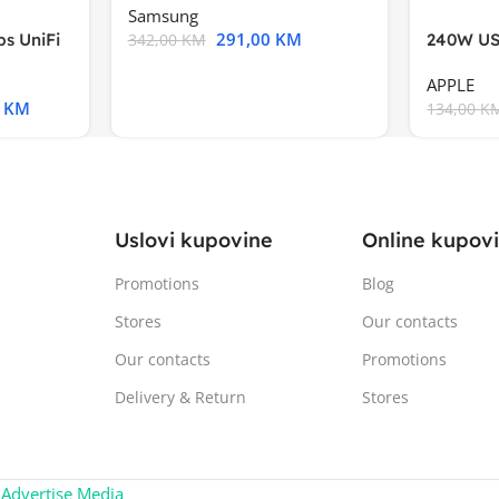
Samsung
291,00
KM
s UniFi
240W US
342,00
KM
m),Mode
APPLE
0
KM
134,00
K
Uslovi kupovine
Online kupov
Promotions
Blog
Stores
Our contacts
Our contacts
Promotions
Delivery & Return
Stores
:
Advertise Media