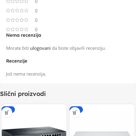
0
0
0
0
Nema recenzija
Morate biti
ulogovani
da biste objavili recenziju.
Recenzije
Još nema recenzija.
Slični proizvodi
-20%
-20%