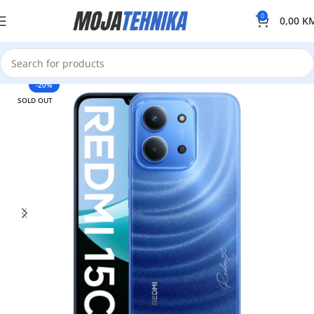
0
0,00
K
-20%
SOLD OUT