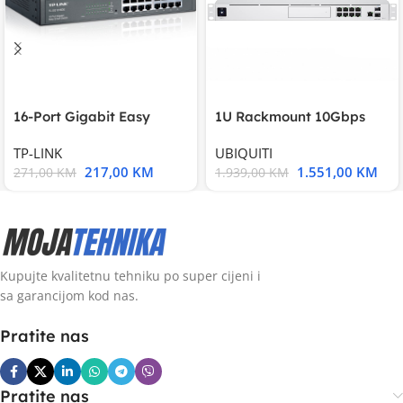
16-Port Gigabit Easy
1U Rackmount 10Gbps
Smart Switch, 16
UniFi Multi-Application
TP-LINK
UBIQUITI
217,00
KM
1.551,00
KM
271,00
KM
1.939,00
KM
Kupujte kvalitetnu tehniku po super cijeni i
sa garancijom kod nas.
Pratite nas
Pratite nas