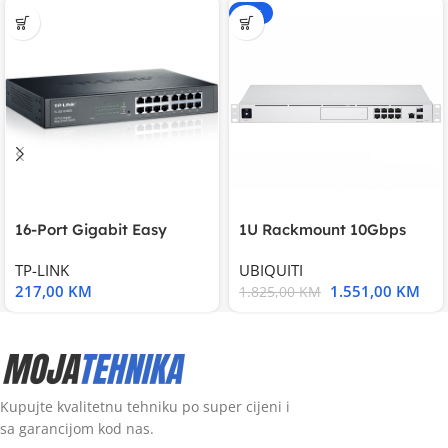
-15%
16-Port Gigabit Easy
1U Rackmount 10Gbps
Smart Switch, 16
UniFi Multi-Application
TP-LINK
UBIQUITI
217,00
KM
1.551,00
KM
1.825,00
KM
Kupujte kvalitetnu tehniku po super cijeni i
sa garancijom kod nas.