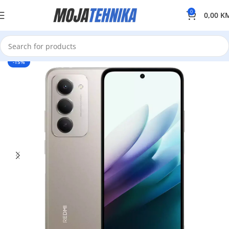
0
0,00
K
-15%