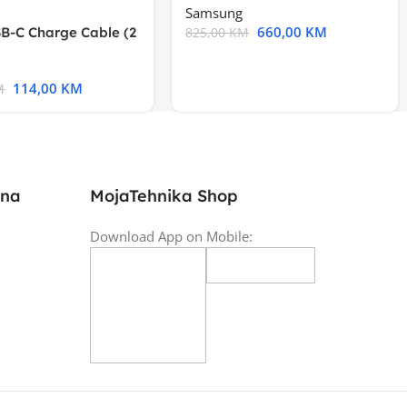
Samsung
660,00
KM
B-C Charge Cable (2
825,00
KM
l A2794
114,00
KM
M
ina
MojaTehnika Shop
Download App on Mobile: