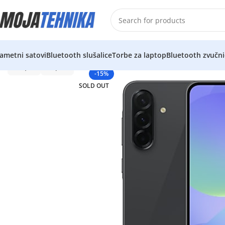
ametni satovi
Bluetooth slušalice
Torbe za laptop
Bluetooth zvučni
-15%
SOLD OUT