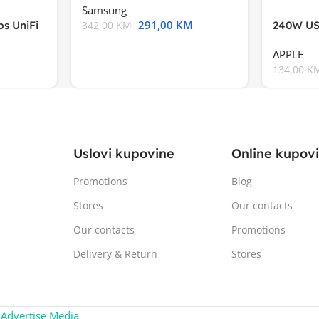
Samsung
291,00
KM
s UniFi
240W US
342,00
KM
m),Mode
APPLE
134,00
K
Uslovi kupovine
Online kupov
Promotions
Blog
Stores
Our contacts
Our contacts
Promotions
Delivery & Return
Stores
:
Advertise Media