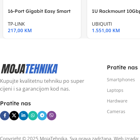
16-Port Gigabit Easy Smart
1U Rackmount 10Gbp
Switch, 16
Multi-Application
TP-LINK
UBIQUITI
217,00
KM
1.551,00
KM
Pratite nas
Smartphones
Kupujte kvalitetnu tehniku po super
cijeni i sa garancijom kod nas.
Laptops
Hardware
Pratite nas
Cameras
Copyright © 2025 MojaTehnika. Sva prava zadržana. Web izrada