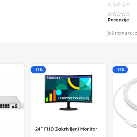
Recenzije
Još nema rece
-15%
-15%
24” FHD Zakrivljeni Monitor
S3VA, 1920×1080