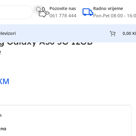
Pozovite nas
Radno vrijeme
061 778 444
Pon-Pet 08:00 - 16:
levizori
0,00
K
g Galaxy A36 5G 12GB
e
KM
n
ana