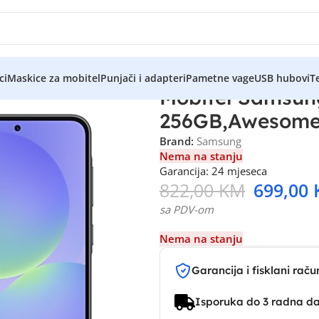
ci
Maskice za mobitel
Punjači i adapteri
Pametne vage
USB hubovi
Te
Mobitel Samsun
256GB,Awesom
Brand:
Samsung
Nema na stanju
Garancija: 24 mjeseca
822,00
KM
699,00
sa PDV-om
Nema na stanju
Garancija i fisklani raču
Isporuka do 3 radna d