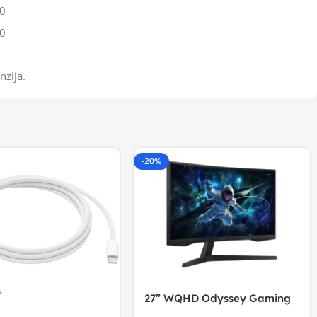
0
0
nzija.
-20%
27” WQHD Odyssey Gaming