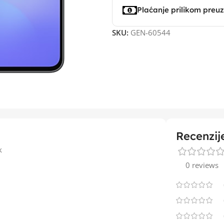
Plaćanje prilikom preu
SKU:
GEN-60544
Recenzij
k
0 reviews