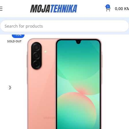
0
0,00
K
-15%
SOLD OUT