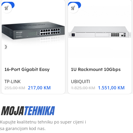
-15%
-15%
16-Port Gigabit Easy
1U Rackmount 10Gbps
Smart Switch, 16
UniFi Multi-Application
TP-LINK
UBIQUITI
217,00
KM
1.551,00
KM
255,00
KM
1.825,00
KM
Kupujte kvalitetnu tehniku po super cijeni i
sa garancijom kod nas.