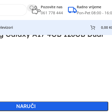
Pozovite nas
Radno vrijeme
061 778 444
Pon-Pet 08:00 - 16:
levizori
0,00
K
g Galaxy A17 4GB 128GB Dual
NARUČI