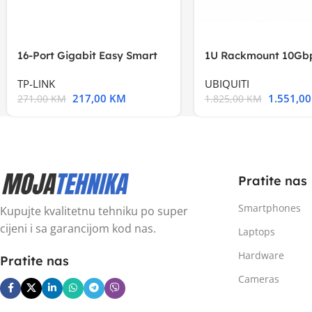
16-Port Gigabit Easy Smart
1U Rackmount 10Gbp
Switch, 16
Multi-Application
TP-LINK
UBIQUITI
217,00
KM
1.551,0
271,00
KM
1.825,00
KM
Pratite nas
Smartphones
Kupujte kvalitetnu tehniku po super
cijeni i sa garancijom kod nas.
Laptops
Hardware
Pratite nas
Cameras