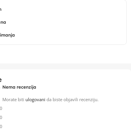
n
ana
zimanja
e
Nema recenzija
Morate biti
ulogovani
da biste objavili recenziju.
0
0
0