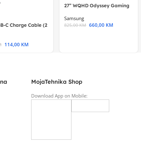
27” WQHD Odyssey Gaming
Samsung
660,00
KM
B-C Charge Cable (2
825,00
KM
l A2794
114,00
KM
M
ina
MojaTehnika Shop
Download App on Mobile: