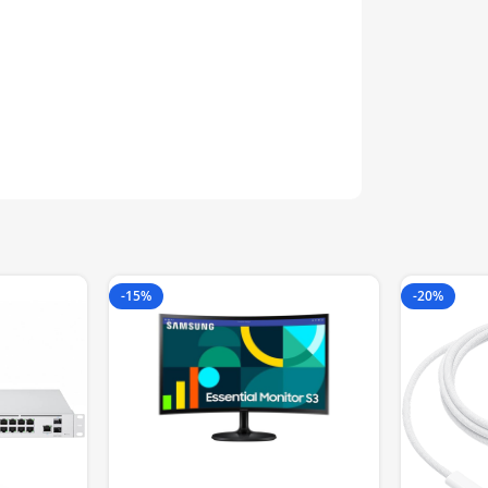
-15%
-20%