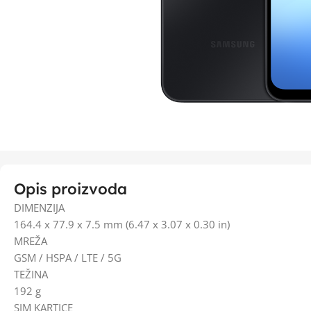
Opis proizvoda
DIMENZIJA
164.4 x 77.9 x 7.5 mm (6.47 x 3.07 x 0.30 in)
MREŽA
GSM / HSPA / LTE / 5G
TEŽINA
192 g
SIM KARTICE