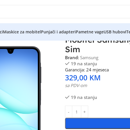
ci
Maskice za mobitel
Punjači i adapteri
Pametne vage
USB hubovi
Te
Mobitel Samsun
Sim
Brand:
Samsung
19 na stanju
Garancija: 24 mjeseca
329,00
KM
sa PDV-om
19 na stanju