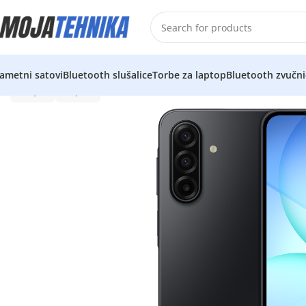
ametni satovi
Bluetooth slušalice
Torbe za laptop
Bluetooth zvučni