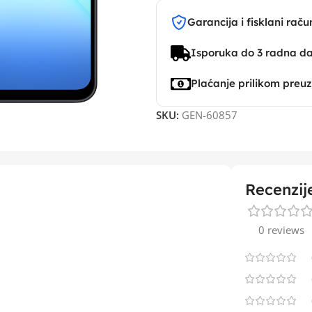
Garancija i fisklani raču
Isporuka do 3 radna d
Plaćanje prilikom preu
SKU:
GEN-60857
Recenzij
0 reviews