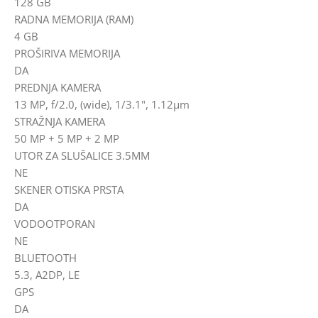
128 GB
RADNA MEMORIJA (RAM)
4 GB
PROŠIRIVA MEMORIJA
DA
PREDNJA KAMERA
13 MP, f/2.0, (wide), 1/3.1", 1.12µm
STRAŽNJA KAMERA
50 MP + 5 MP + 2 MP
UTOR ZA SLUŠALICE 3.5MM
NE
SKENER OTISKA PRSTA
DA
VODOOTPORAN
NE
BLUETOOTH
5.3, A2DP, LE
GPS
DA