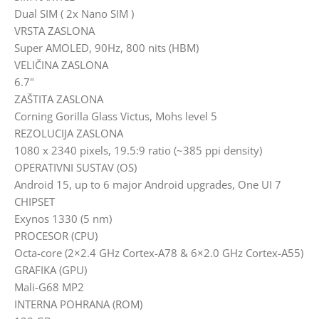
Dual SIM ( 2x Nano SIM )
VRSTA ZASLONA
Super AMOLED, 90Hz, 800 nits (HBM)
VELIČINA ZASLONA
6.7"
ZAŠTITA ZASLONA
Corning Gorilla Glass Victus, Mohs level 5
REZOLUCIJA ZASLONA
1080 x 2340 pixels, 19.5:9 ratio (~385 ppi density)
OPERATIVNI SUSTAV (OS)
Android 15, up to 6 major Android upgrades, One UI 7
CHIPSET
Exynos 1330 (5 nm)
PROCESOR (CPU)
Octa-core (2×2.4 GHz Cortex-A78 & 6×2.0 GHz Cortex-A55)
GRAFIKA (GPU)
Mali-G68 MP2
INTERNA POHRANA (ROM)