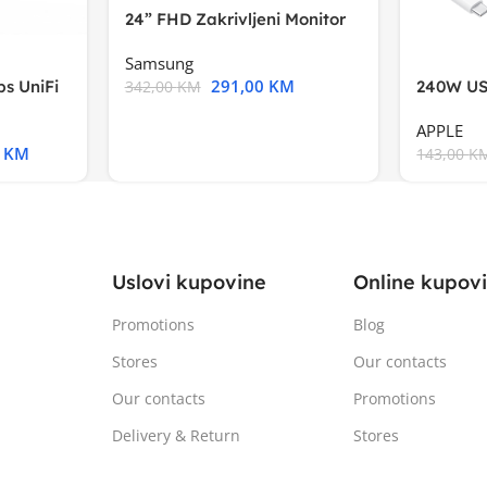
24” FHD Zakrivljeni Monitor
S3VA, 1920×1080
Samsung
291,00
KM
s UniFi
240W US
342,00
KM
m),Mode
APPLE
0
KM
143,00
K
Uslovi kupovine
Online kupov
Promotions
Blog
Stores
Our contacts
Our contacts
Promotions
Delivery & Return
Stores