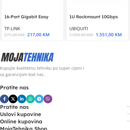
16-Port Gigabit Easy
1U Rackmount 10Gbps
Smart Switch, 16
UniFi Multi-Application
TP-LINK
UBIQUITI
217,00
KM
1.551,00
KM
271,00
KM
1.939,00
KM
Kupujte kvalitetnu tehniku po super cijeni i
sa garancijom kod nas.
Pratite nas
Pratite nas
Uslovi kupovine
Online kupovina
MojaTehnika Shop