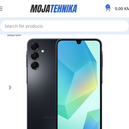
0
0,00
K
SOLD OUT