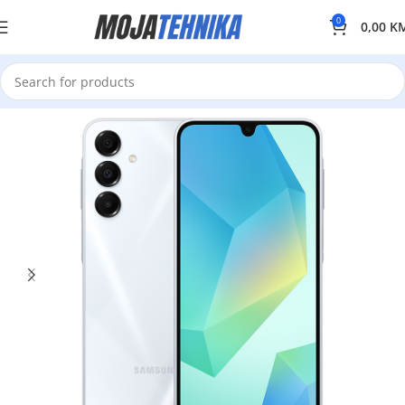
0
0,00
K