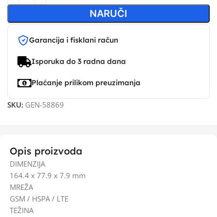
NARUČI
Garancija i fisklani račun
Isporuka do 3 radna dana
Plaćanje prilikom preuzimanja
SKU:
GEN-58869
Opis proizvoda
DIMENZIJA
164.4 x 77.9 x 7.9 mm
MREŽA
GSM / HSPA / LTE
TEŽINA