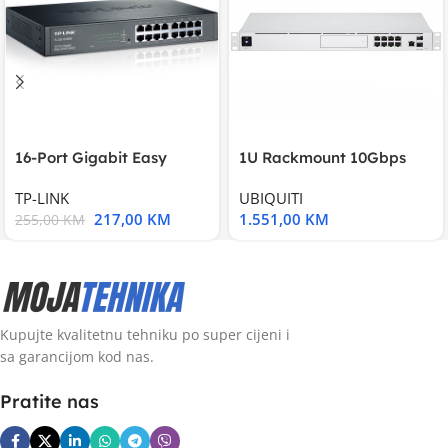
16-Port Gigabit Easy
1U Rackmount 10Gbps
Smart Switch, 16
UniFi Multi-Application
TP-LINK
UBIQUITI
217,00
KM
1.551,00
KM
255,00
KM
Kupujte kvalitetnu tehniku po super cijeni i
sa garancijom kod nas.
Pratite nas