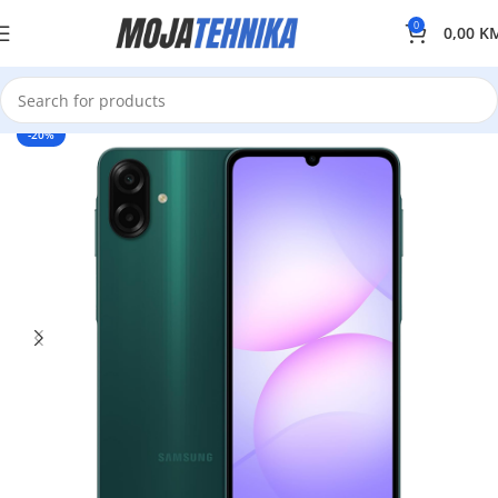
0
0,00
K
-20%