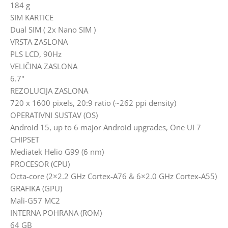
184 g
SIM KARTICE
Dual SIM ( 2x Nano SIM )
VRSTA ZASLONA
PLS LCD, 90Hz
VELIČINA ZASLONA
6.7"
REZOLUCIJA ZASLONA
720 x 1600 pixels, 20:9 ratio (~262 ppi density)
OPERATIVNI SUSTAV (OS)
Android 15, up to 6 major Android upgrades, One UI 7
CHIPSET
Mediatek Helio G99 (6 nm)
PROCESOR (CPU)
Octa-core (2×2.2 GHz Cortex-A76 & 6×2.0 GHz Cortex-A55)
GRAFIKA (GPU)
Mali-G57 MC2
INTERNA POHRANA (ROM)
64 GB