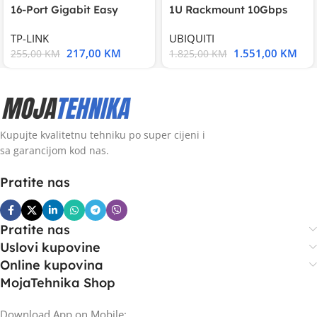
16-Port Gigabit Easy
1U Rackmount 10Gbps
Smart Switch, 16
UniFi Multi-Application
TP-LINK
UBIQUITI
217,00
KM
1.551,00
KM
255,00
KM
1.825,00
KM
Kupujte kvalitetnu tehniku po super cijeni i
sa garancijom kod nas.
Pratite nas
Pratite nas
Uslovi kupovine
Online kupovina
MojaTehnika Shop
Download App on Mobile: