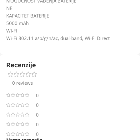
MOGUĆNOST VAĐENJA BATERIJE
NE
KAPACITET BATERIJE
5000 mAh
WI-FI
Wi-Fi 802.11 a/b/g/n/ac, dual-band, Wi-Fi Direct
Recenzije
0 reviews
0
0
0
0
0
Nema recenzija