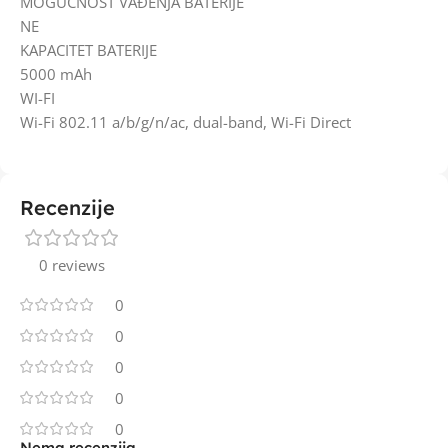
MOGUĆNOST VAĐENJA BATERIJE
NE
KAPACITET BATERIJE
5000 mAh
WI-FI
Wi-Fi 802.11 a/b/g/n/ac, dual-band, Wi-Fi Direct
Recenzije
0 reviews
0
0
0
0
0
Nema recenzija