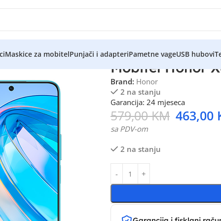
ci
Maskice za mobitel
Punjači i adapteri
Pametne vage
USB hubovi
Te
Mobitel Honor X
Brand:
Honor
2 na stanju
Garancija: 24 mjeseca
579,00
KM
463,00
sa PDV-om
2 na stanju
Garancija i fisklani raču