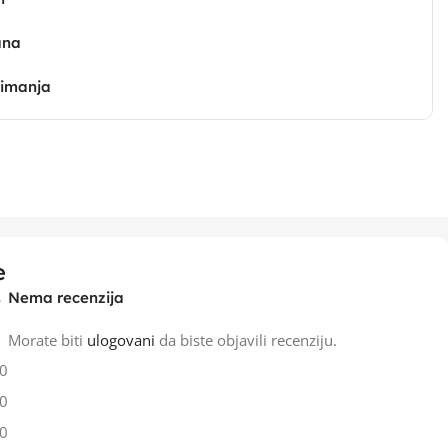
ana
zimanja
e
Nema recenzija
Morate biti
ulogovani
da biste objavili recenziju.
0
0
0