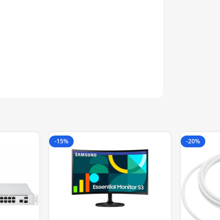
-15%
-20%