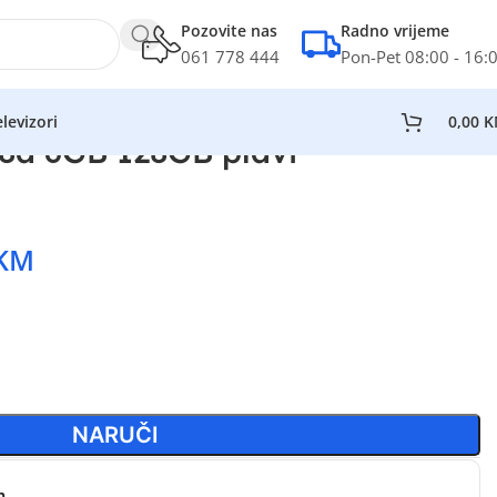
Pozovite nas
Radno vrijeme
061 778 444
Pon-Pet 08:00 - 16:
levizori
0,00
K
8a 6GB 128GB plavi
KM
NARUČI
n