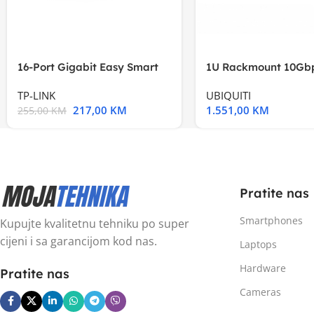
16-Port Gigabit Easy Smart
1U Rackmount 10Gbp
Switch, 16
Multi-Application
TP-LINK
UBIQUITI
217,00
KM
1.551,00
KM
255,00
KM
Pratite nas
Smartphones
Kupujte kvalitetnu tehniku po super
cijeni i sa garancijom kod nas.
Laptops
Hardware
Pratite nas
Cameras