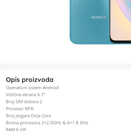
Opis proizvoda
Operativni sistem Android
Veličina ekrana 6.7"
Broj SIM slotova 2
Procesor MTK
Broj jezgara Octa Core
Brzina procesora 2×2.0GHz & 6×1.8 GHz
RAM 6 GB