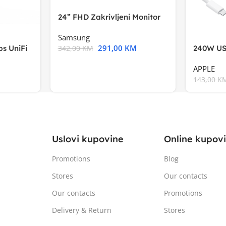
24” FHD Zakrivljeni Monitor
S3VA, 1920×1080
Samsung
291,00
KM
s UniFi
240W US
342,00
KM
m),Mode
APPLE
143,00
K
Uslovi kupovine
Online kupov
Promotions
Blog
Stores
Our contacts
Our contacts
Promotions
Delivery & Return
Stores