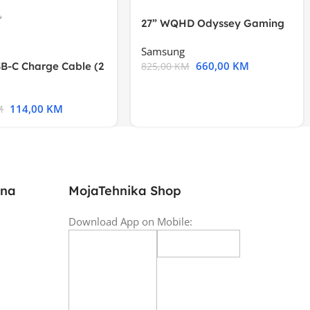
27” WQHD Odyssey Gaming
Samsung
660,00
KM
B-C Charge Cable (2
825,00
KM
l A2794
114,00
KM
M
ina
MojaTehnika Shop
Download App on Mobile: