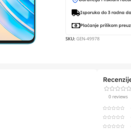
Isporuka do 3 radna d
Plaćanje prilikom preu
SKU:
GEN-49978
Recenzij
0 reviews