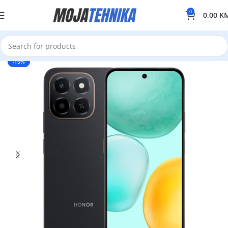
0
0,00
K
-15%