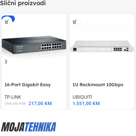
Slični proizvodi
-15%
16-Port Gigabit Easy
1U Rackmount 10Gbps
Smart Switch, 16
UniFi Multi-Application
TP-LINK
UBIQUITI
217,00
KM
1.551,00
KM
255,00
KM