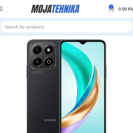
0
0,00
K