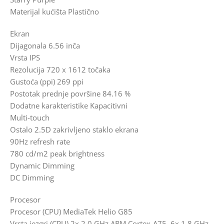
Materijal kućišta Plastično
Ekran
Dijagonala 6.56 inča
Vrsta IPS
Rezolucija 720 x 1612 točaka
Gustoća (ppi) 269 ppi
Postotak prednje površine 84.16 %
Dodatne karakteristike Kapacitivni
Multi-touch
Ostalo 2.5D zakrivljeno staklo ekrana
90Hz refresh rate
780 cd/m2 peak brightness
Dynamic Dimming
DC Dimming
Procesor
Procesor (CPU) MediaTek Helio G85
Vrsta jezgri (CPU) 2x 2.0 GHz ARM Cortex-A75, 6x 1.8 GHz