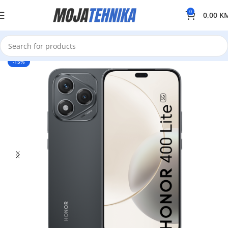
0
0,00
K
-15%