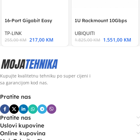
16-Port Gigabit Easy
1U Rackmount 10Gbps
Smart Switch, 16
UniFi Multi-Application
TP-LINK
UBIQUITI
217,00
KM
1.551,00
KM
255,00
KM
1.825,00
KM
Kupujte kvalitetnu tehniku po super cijeni i
sa garancijom kod nas.
Pratite nas
Pratite nas
Uslovi kupovine
Online kupovina