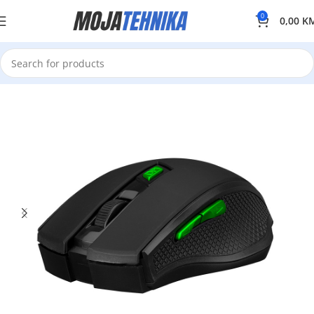
0
0,00
K