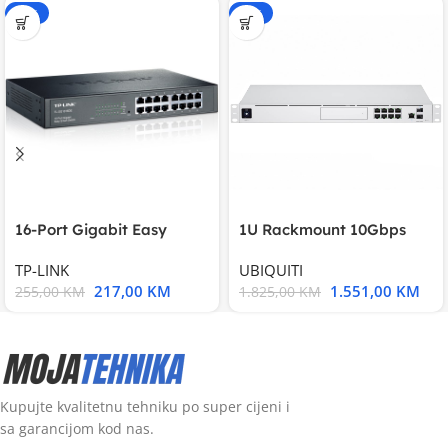
-15%
-15%
16-Port Gigabit Easy
1U Rackmount 10Gbps
Smart Switch, 16
UniFi Multi-Application
TP-LINK
UBIQUITI
217,00
KM
1.551,00
KM
255,00
KM
1.825,00
KM
Kupujte kvalitetnu tehniku po super cijeni i
sa garancijom kod nas.