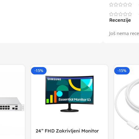
Recenzije
Još nema rece
-15%
-15%
24” FHD Zakrivljeni Monitor
S3VA, 1920×1080