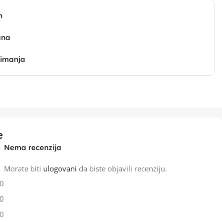
n
ana
zimanja
e
Nema recenzija
Morate biti
ulogovani
da biste objavili recenziju.
0
0
0