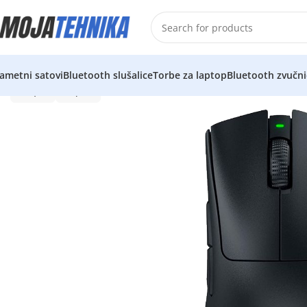
ametni satovi
Bluetooth slušalice
Torbe za laptop
Bluetooth zvučni