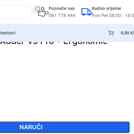
Pozovite nas
Radno vrijeme
061 778 444
Pon-Pet 08:00 - 16:
levizori
0,00
K
hAdder V3 Pro – Ergonomic
NARUČI