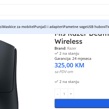
ci
Maskice za mobitel
Punjači i adapteri
Pametne vage
USB hubovi
Te
Miš Razer Deat
Wireless
Brand:
Razer
2 na stanju
Garancija: 24 mjeseca
325,00
KM
sa PDV-om
2 na stanju