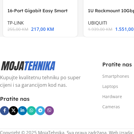
16-Port Gigabit Easy Smart
1U Rackmount 10Gbp
Switch, 16
Multi-Application
TP-LINK
UBIQUITI
217,00
KM
1.551,0
255,00
KM
1.939,00
KM
Pratite nas
Smartphones
Kupujte kvalitetnu tehniku po super
cijeni i sa garancijom kod nas.
Laptops
Hardware
Pratite nas
Cameras
Copyright © 2025 MojaTehnika. Sva prava zadržana. Web izrada