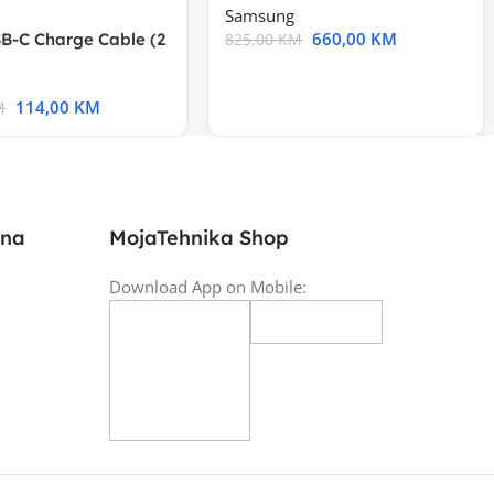
Samsung
660,00
KM
B-C Charge Cable (2
825,00
KM
l A2794
114,00
KM
M
ina
MojaTehnika Shop
Download App on Mobile: