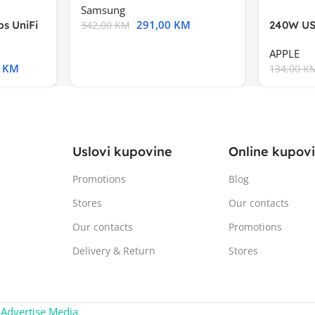
Samsung
291,00
KM
s UniFi
240W US
342,00
KM
m),Mode
APPLE
0
KM
134,00
K
Uslovi kupovine
Online kupov
Promotions
Blog
Stores
Our contacts
Our contacts
Promotions
Delivery & Return
Stores
:
Advertise Media