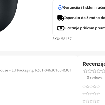
Garancija i fisklani raču
Isporuka do 3 radna d
Plaćanje prilikom preu
SKU:
58457
Recenzij
 Mouse – EU Packaging, RZ01-04630100-R3G1
0 reviews