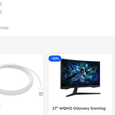
0
0
nzija.
-20%
27” WQHD Odyssey Gaming