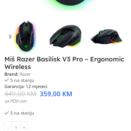
Miš Razer Basilisk V3 Pro – Ergonomic
Wireless
Brand:
Razer
5 na stanju
Garancija: 12 mjeseci
449,00
KM
359,00
KM
sa PDV-om
5 na stanju