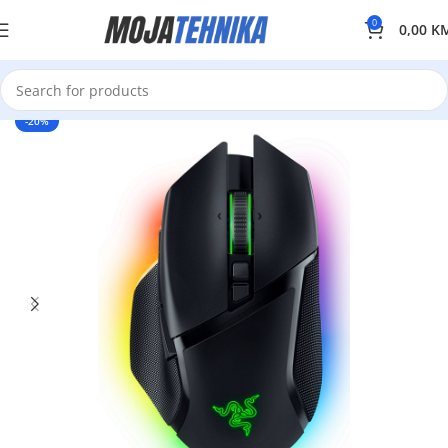
0
0,00
K
-20%