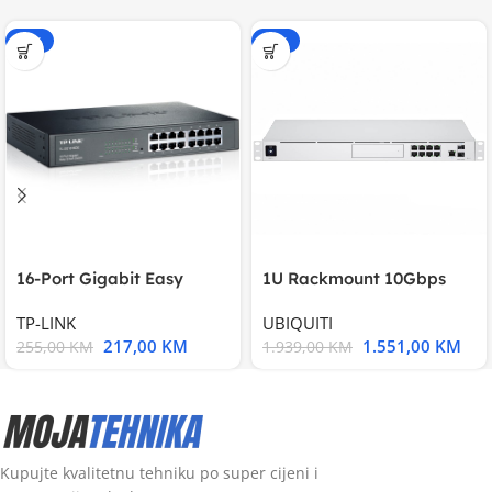
-15%
-20%
16-Port Gigabit Easy
1U Rackmount 10Gbps
Smart Switch, 16
UniFi Multi-Application
TP-LINK
UBIQUITI
217,00
KM
1.551,00
KM
255,00
KM
1.939,00
KM
Kupujte kvalitetnu tehniku po super cijeni i