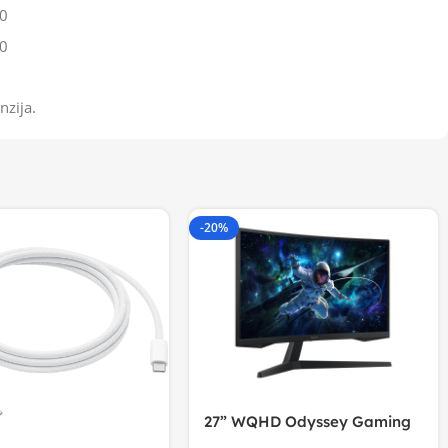
0
0
nzija.
-20%
27” WQHD Odyssey Gaming