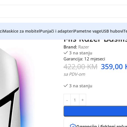
ci
Maskice za mobitel
Punjači i adapteri
Pametne vage
USB hubovi
Te
Miš Razer Basil
Brand:
Razer
3 na stanju
Garancija: 12 mjeseci
422,00
KM
359,00
sa PDV-om
3 na stanju
Garancija i fisklani raču