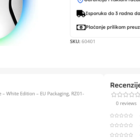
Isporuka do 3 radna d
Plaćanje prilikom preu
SKU:
60401
Recenzij
 – White Edition – EU Packaging, RZ01-
0 reviews