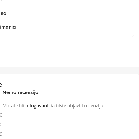
ana
zimanja
e
Nema recenzija
Morate biti
ulogovani
da biste objavili recenziju.
0
0
0