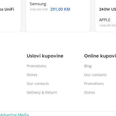
Samsung
291,00
KM
s UniFi
240W US
342,00
KM
m),Mode
APPLE
134,00
K
Uslovi kupovine
Online kupov
Promotions
Blog
Stores
Our contacts
Our contacts
Promotions
Delivery & Return
Stores
:
Advertise Media