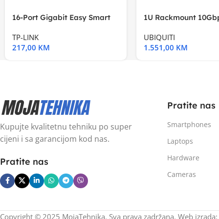
16-Port Gigabit Easy Smart
1U Rackmount 10Gbp
Switch, 16
Multi-Application
TP-LINK
UBIQUITI
217,00
KM
1.551,00
KM
Pratite nas
Smartphones
Kupujte kvalitetnu tehniku po super
cijeni i sa garancijom kod nas.
Laptops
Hardware
Pratite nas
Cameras
Copyright © 2025 MojaTehnika. Sva prava zadržana. Web izrada