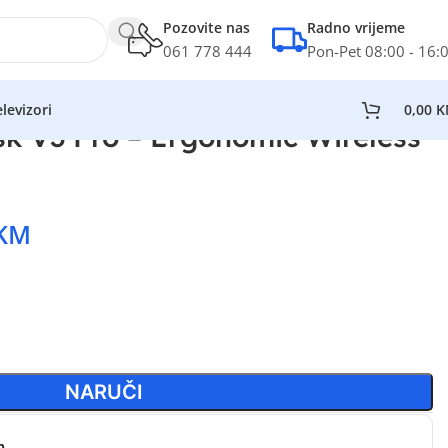
Pozovite nas
Radno vrijeme
061 778 444
Pon-Pet 08:00 - 16:
levizori
0,00
K
isk V3 Pro – Ergonomic Wireless
KM
NARUČI
n