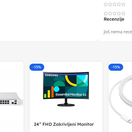
Recenzije
Još nema rece
-15%
-15%
24” FHD Zakrivljeni Monitor
S3VA, 1920×1080