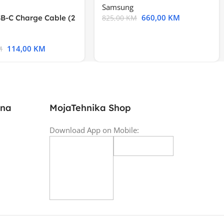
Samsung
660,00
KM
B-C Charge Cable (2
825,00
KM
l A2794
114,00
KM
M
ina
MojaTehnika Shop
Download App on Mobile: