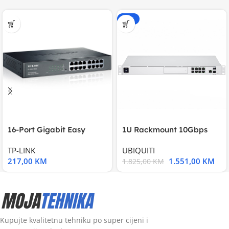
-15%
16-Port Gigabit Easy
1U Rackmount 10Gbps
Smart Switch, 16
UniFi Multi-Application
TP-LINK
UBIQUITI
217,00
KM
1.551,00
KM
1.825,00
KM
Kupujte kvalitetnu tehniku po super cijeni i