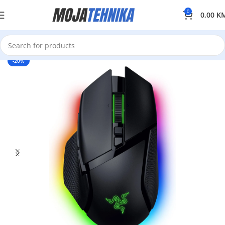
0
0,00
K
-20%