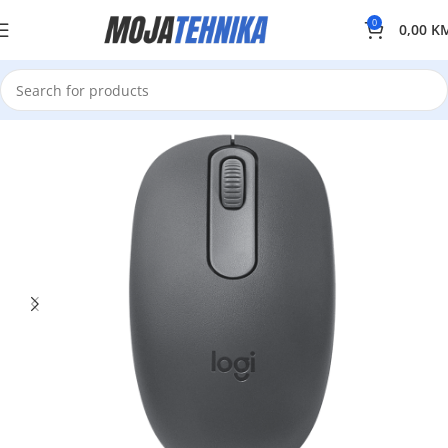
0
0,00
K