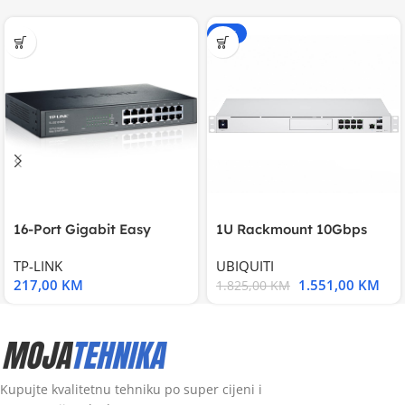
-15%
16-Port Gigabit Easy
1U Rackmount 10Gbps
Smart Switch, 16
UniFi Multi-Application
TP-LINK
UBIQUITI
217,00
KM
1.551,00
KM
1.825,00
KM
Kupujte kvalitetnu tehniku po super cijeni i