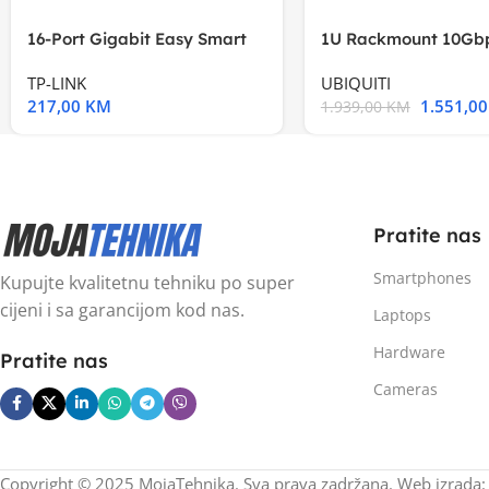
16-Port Gigabit Easy Smart
1U Rackmount 10Gbp
Switch, 16
Multi-Application
TP-LINK
UBIQUITI
217,00
KM
1.551,0
1.939,00
KM
Pratite nas
Smartphones
Kupujte kvalitetnu tehniku po super
cijeni i sa garancijom kod nas.
Laptops
Hardware
Pratite nas
Cameras
Copyright © 2025 MojaTehnika. Sva prava zadržana. Web izrada