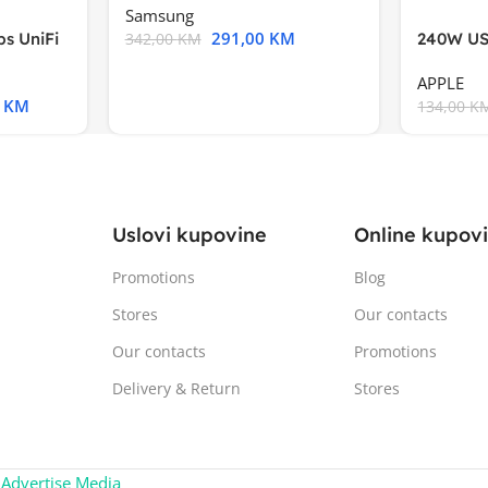
Samsung
291,00
KM
s UniFi
240W US
342,00
KM
m),Mode
APPLE
0
KM
134,00
K
Uslovi kupovine
Online kupov
Promotions
Blog
Stores
Our contacts
Our contacts
Promotions
Delivery & Return
Stores
:
Advertise Media