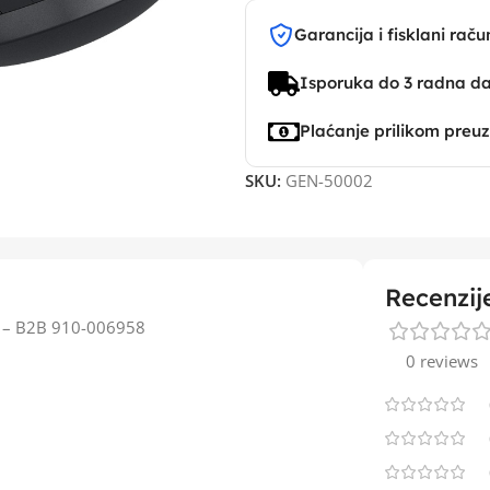
Garancija i fisklani raču
Isporuka do 3 radna d
Plaćanje prilikom preu
SKU:
GEN-50002
Recenzij
 – B2B 910-006958
0 reviews