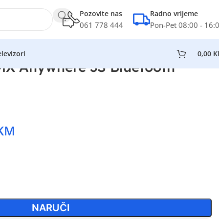
Pozovite nas
Radno vrijeme
061 778 444
Pon-Pet 08:00 - 16:
levizori
0,00
K
X Anywhere 3S Bluetooth
KM
NARUČI