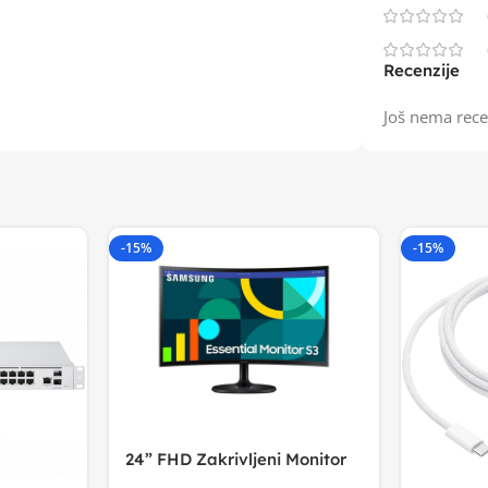
Recenzije
Još nema rece
-15%
-15%
24” FHD Zakrivljeni Monitor
S3VA, 1920×1080