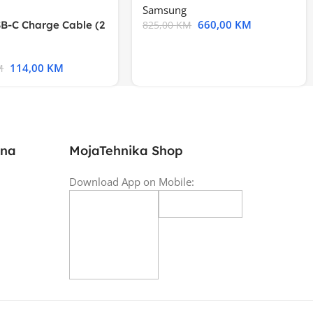
Samsung
660,00
KM
B-C Charge Cable (2
825,00
KM
l A2794
114,00
KM
M
ina
MojaTehnika Shop
Download App on Mobile: