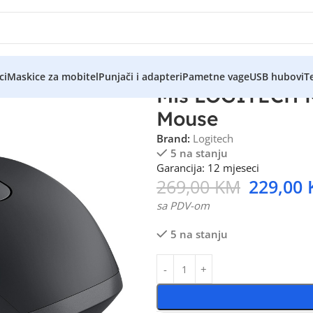
ci
Maskice za mobitel
Punjači i adapteri
Pametne vage
USB hubovi
Te
Miš LOGITECH M
Mouse
Brand:
Logitech
5 na stanju
Garancija: 12 mjeseci
269,00
KM
229,00
sa PDV-om
5 na stanju