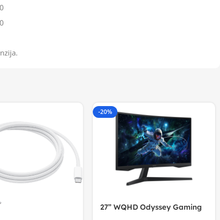
0
0
nzija.
-20%
27” WQHD Odyssey Gaming