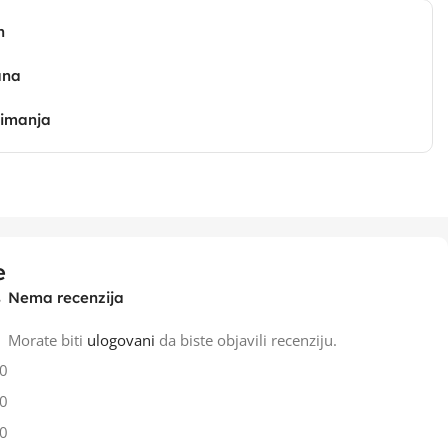
n
ana
zimanja
e
Nema recenzija
Morate biti
ulogovani
da biste objavili recenziju.
0
0
0