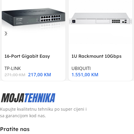
16-Port Gigabit Easy
1U Rackmount 10Gbps
Smart Switch, 16
UniFi Multi-Application
TP-LINK
UBIQUITI
217,00
KM
1.551,00
KM
271,00
KM
Kupujte kvalitetnu tehniku po super cijeni i
sa garancijom kod nas.
Pratite nas