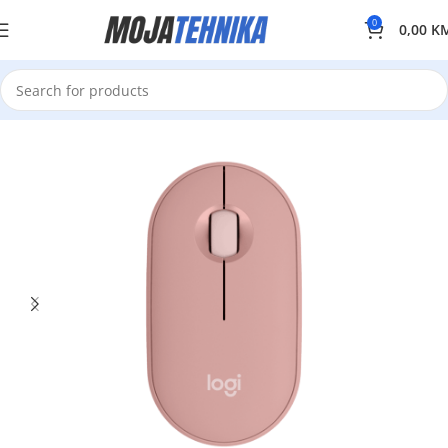
0
0,00
K