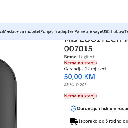
ci
Maskice za mobitel
Punjači i adapteri
Pametne vage
USB hubovi
Te
Miš LOGITECH M3
007015
Brand:
Logitech
Nema na stanju
Garancija: 12 mjeseci
50,00
KM
sa PDV-om
Nema na stanju
Garancija i fisklani raču
Isporuka do 3 radna d