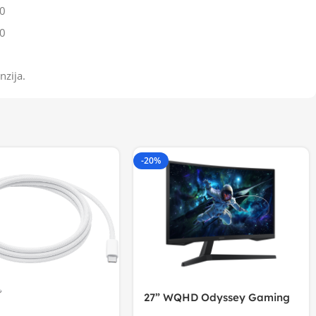
0
0
nzija.
-20%
27” WQHD Odyssey Gaming