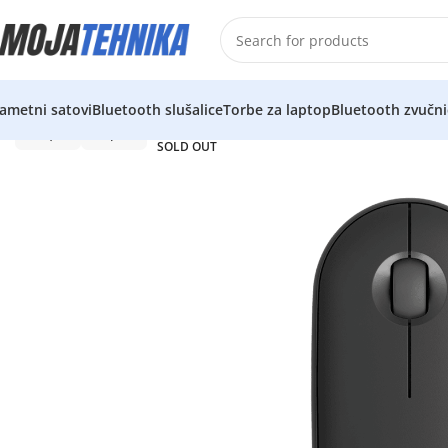
ametni satovi
Bluetooth slušalice
Torbe za laptop
Bluetooth zvučni
SOLD OUT