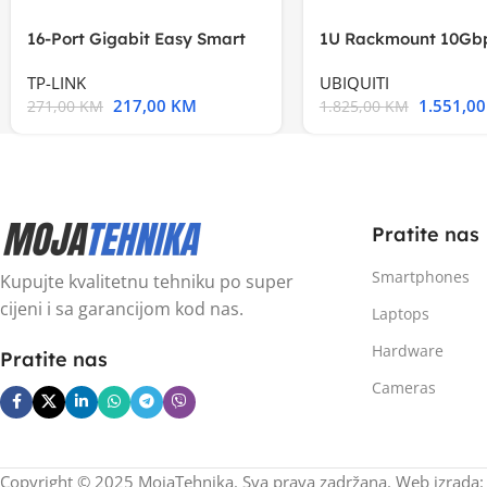
16-Port Gigabit Easy Smart
1U Rackmount 10Gbp
Switch, 16
Multi-Application
TP-LINK
UBIQUITI
217,00
KM
1.551,0
271,00
KM
1.825,00
KM
Pratite nas
Smartphones
Kupujte kvalitetnu tehniku po super
cijeni i sa garancijom kod nas.
Laptops
Hardware
Pratite nas
Cameras
Copyright © 2025 MojaTehnika. Sva prava zadržana. Web izrada