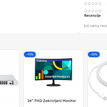
Recenzije
Još nema rece
-15%
-20%
24” FHD Zakrivljeni Monitor
S3VA, 1920×1080