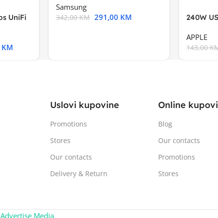
Samsung
291,00
KM
s UniFi
240W US
342,00
KM
m),Mode
APPLE
0
KM
143,00
K
Uslovi kupovine
Online kupov
Promotions
Blog
Stores
Our contacts
Our contacts
Promotions
Delivery & Return
Stores
:
Advertise Media