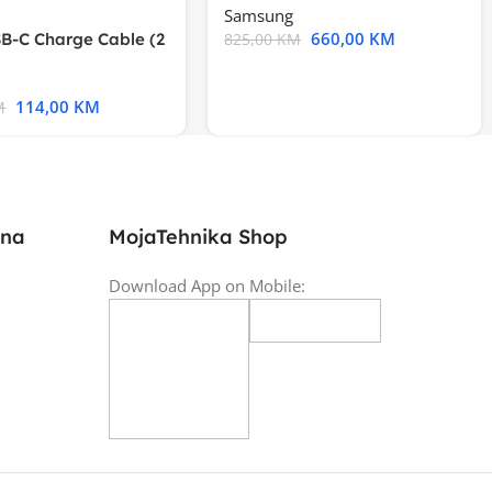
Samsung
660,00
KM
B-C Charge Cable (2
825,00
KM
l A2794
114,00
KM
M
ina
MojaTehnika Shop
Download App on Mobile: