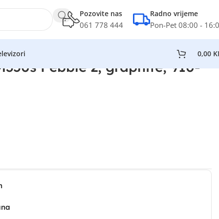
Pozovite nas
Radno vrijeme
061 778 444
Pon-Pet 08:00 - 16:
levizori
0,00
K
50s Pebble 2, graphite, 910-
n
ana