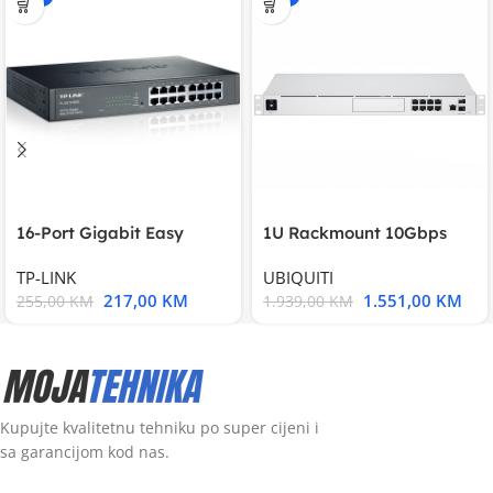
16-Port Gigabit Easy
1U Rackmount 10Gbps
Smart Switch, 16
UniFi Multi-Application
TP-LINK
UBIQUITI
217,00
KM
1.551,00
KM
255,00
KM
1.939,00
KM
Kupujte kvalitetnu tehniku po super cijeni i
sa garancijom kod nas.