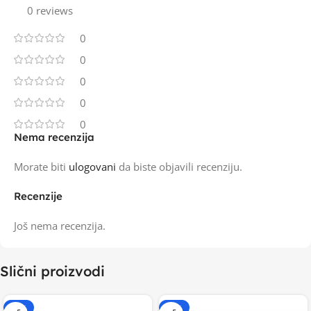
0 reviews
0
0
0
0
0
Nema recenzija
Morate biti
ulogovani
da biste objavili recenziju.
Recenzije
Još nema recenzija.
Slični proizvodi
-15%
-20%