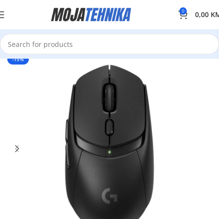
0
0,00
K
-15%