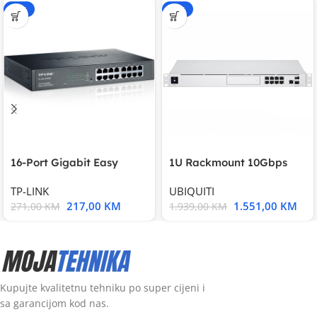
-20%
-20%
16-Port Gigabit Easy
1U Rackmount 10Gbps
Smart Switch, 16
UniFi Multi-Application
TP-LINK
UBIQUITI
217,00
KM
1.551,00
KM
271,00
KM
1.939,00
KM
Kupujte kvalitetnu tehniku po super cijeni i
sa garancijom kod nas.