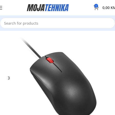
0
0,00
K