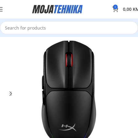
0
0,00
K