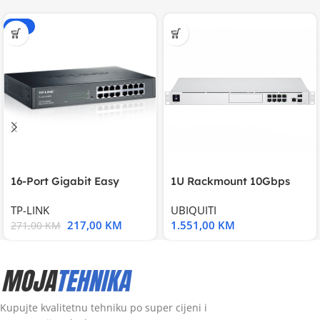
-20%
16-Port Gigabit Easy
1U Rackmount 10Gbps
Smart Switch, 16
UniFi Multi-Application
TP-LINK
UBIQUITI
217,00
KM
1.551,00
KM
271,00
KM
Kupujte kvalitetnu tehniku po super cijeni i