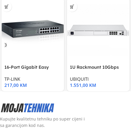
16-Port Gigabit Easy
1U Rackmount 10Gbps
Smart Switch, 16
UniFi Multi-Application
TP-LINK
UBIQUITI
217,00
KM
1.551,00
KM
Kupujte kvalitetnu tehniku po super cijeni i
sa garancijom kod nas.