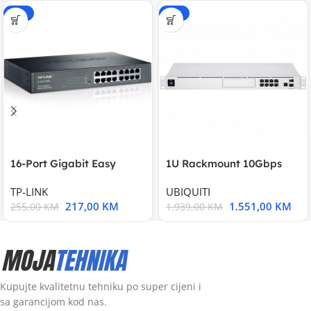
-15%
-20%
16-Port Gigabit Easy
1U Rackmount 10Gbps
Smart Switch, 16
UniFi Multi-Application
TP-LINK
UBIQUITI
217,00
KM
1.551,00
KM
255,00
KM
1.939,00
KM
Kupujte kvalitetnu tehniku po super cijeni i
sa garancijom kod nas.