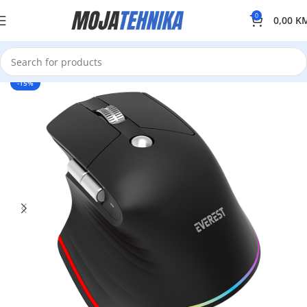
0
0,00
K
-15%