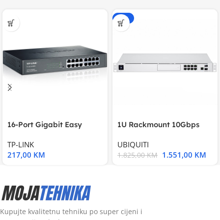
-15%
16-Port Gigabit Easy
1U Rackmount 10Gbps
Smart Switch, 16
UniFi Multi-Application
TP-LINK
UBIQUITI
217,00
KM
1.551,00
KM
1.825,00
KM
Kupujte kvalitetnu tehniku po super cijeni i