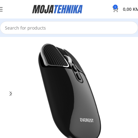
0
0,00
K